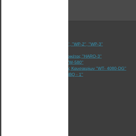
Καλαθάκι για καύση πέλλετ ''WP-1'', ''WP-2'', ''WP-3''
Ξυλόσομπες ''Bullerjan''
Γερμανική Υδραυλική Πρέσσα Μπρικέτας ''HARO-3''
Ενισχυτές θερμαντικών σωμάτων ''W-580''
Εναλλάκτης Ανάκτησης θερμότητας Καυσαερίων ''WT- 4080-DG''
Ανοξείδωτη σχάρα ψησίματος ''WBBQ - 1''
Corporate
Υπηρεσίες
Λύσεις
Τομείς
Υλοποίηση Έργων ΑΠΕ