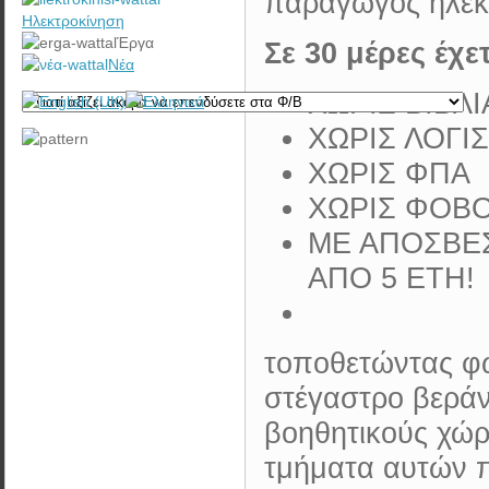
παραγωγός ηλεκτ
·
Μείων 
Ηλεκτροκίνηση
·
Έξοδα ασφάλισης/ συντήρησης:
τόκο
Έργα
Σε 30 μέρες έχε
200€/έτος Χ 25έτη =
5.000€
Νέα
Άρα 
ΧΩΡΙΣ ΒΙΒΛΙ
ΧΩΡΙΣ ΛΟΓΙ
ΧΩΡΙΣ ΦΠΑ
ΧΩΡΙΣ ΦΟΒ
ΜΕ ΑΠΟΣΒΕΣ
ΑΠΟ 5 ΕΤΗ!
ΚΕΡΔΟΣ:
82.500€
ΚΕΡ
τοποθετώντας φω
στέγαστρο βεράν
βοηθητικούς χώρ
τμήματα αυτών π