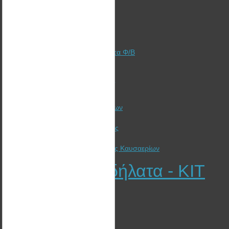
Χρηματοδότηση + Ασφάλιση
Φωτοβολταϊκά Στέγης
Φωτοβολταϊκά Πάρκα
Αυτόνομα Φωτοβολταϊκά
Γιατί αξίζει ακόμα να επενδύσετε στα Φ/Β
Ξυλόσομπες Bullerjan
Λέβητες Πελλετ - Ξύλου - Βιομάζας
Ηλιακή Θέρμανση
Ανεμηστήρες Θερμαντικών Σωμάτων
Καλαθάκι pellet για θέρμανση
Προτάσεις εξοικονόμησης ενέργειας
Συμβουλές ενεργειακής δίαιτας
Εναλλάκτης Ανάκτησης θερμότητας Καυσαερίων
Ηλεκτρικά Ποδήλατα - KIT
EGO KITS
Φωτοβολταϊκά Στέγης