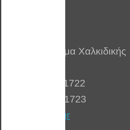
Στοιχεία
Wattal ΕΠΕ
ΒΙ.ΠΑ Λάκκωμα Χαλκιδικής
Τ.Κ. 63080
Τηλ: 23990 51722
Fax: 23990 51723
info@wattal.gr