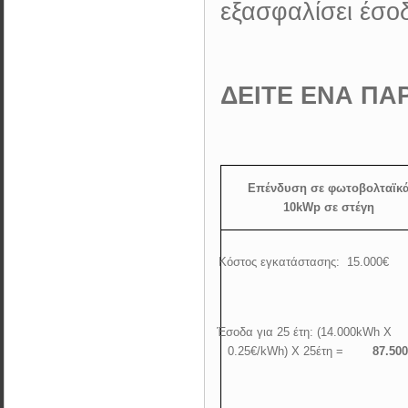
εξασφαλίσει έσο
ΔΕΙΤΕ ΕΝΑ ΠΑΡ
Επένδυση σε φωτοβολταϊκ
10
kWp
σε στέγη
·
Κόστος εγκατάστασης:
15.000€
·
Έσοδα για 25 έτη: (14.000
kWh
X
0.25€/
kWh
)
X
25έτη =
87.50