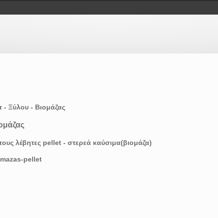
 - Ξύλου - Βιομάζας
ιομάζας
ους λέβητες pellet - στερεά καύσιμα(βιομάζα)