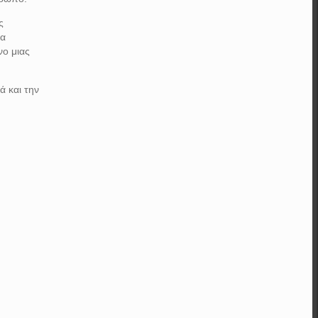
ς
θα
νο μιας
ά και την