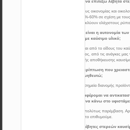
6) Γιατί να επιλέξω λέβητα σ
Για λόγους οικονομίας και οικο
κατά 40%-60% σε σχέση με τους
καθώς εκλύουν ελάχιστους ρύπο
7) Ποια είναι η αυτονομία τω
λέβητα με καύσιμο υλικό;
Εξαρτάται από το είδους του καύ
προϊόντος, από τις ανάγκες μας
δεξαμενής αποθήκευσης καυσίμου
8) Σε περίπτωση που χρειασ
τα προμηθευτώ;
Από τα σημεία διανομής προϊόν
9) Ενδιαφέρομαι να αντικατα
πρέπει να κάνω στο υφιστάμ
Καμία απολύτως παρέμβαση. Αρκ
εφόσον το επιθυμούμε.
10) Οι λέβητες στερεών καυσ