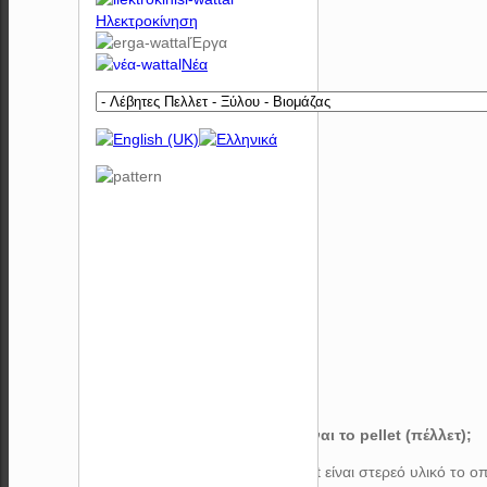
Ηλεκτροκίνηση
Έργα
Νέα
1) Τι είναι το pellet (πέλλετ);
Το pellet είναι στερεό υλικό το ο