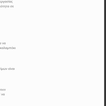
εργασίας
ικότητα σε
α να
ο καλαμπόκι
ίμων είναι
;
νουν
ί να