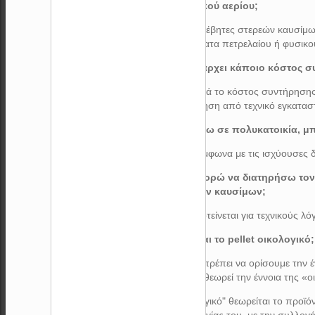
ή φυσικού αερίου;
Όχι, οι λέβητες στερεών καυσίμ
συστήματα πετρελαίου ή φυσικο
11) Υπάρχει κάποιο κόστος σ
Ναι, αλλά το κόστος συντήρησης
συντήρηση από τεχνικό εγκατασ
12) Μένω σε πολυκατοικία, μ
Ναι, σύμφωνα με τις ισχύουσες δ
13) Μπορώ να διατηρήσω τον 
στερεών καυσίμων;
Δεν προτείνεται για τεχνικούς λό
14) Είναι το pellet οικολογικό;
Αρχικά πρέπει να ορίσουμε τnν έ
εκείνος θεωρεί την έννοια της «ο
"Οικολογικό" θεωρείται το προϊόν
δημιουργίας του, με την συλλο