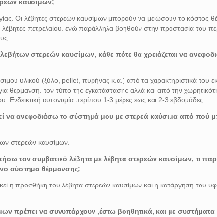
τερεών καυσίμων;
λογίας. Οι λέβητες στερεών καυσίμων μπορούν να μειώσουν το κόστος 
 λέβητες πετρελαίου, ενώ παράλληλα βοηθούν στην προστασία του πε
υς.
ν λεβήτων στερεών καυσίμων, κάθε πότε θα χρειάζεται να ανεφοδ
σιμου υλικού (ξύλο, pellet, πυρήνας κ.α.) από τα χαρακτηριστικά του ε
 για θέρμανση, τον τύπο της εγκατάστασης αλλά και από την χωρητικότ
. Ενδεικτική αυτονομία περίπου 1-3 μέρες εως και 2-3 εβδομάδες.
τεί να ανεφοδιάσω το σύστημά μου με στερεά καύσιμα από πού 
των στερεών καυσίμων.
στήσω τον συμβατικό λέβητα με λέβητα στερεών καυσίμων, τι πα
ενο σύστημα θέρμανσης;
εί η προσθήκη του λέβητα στερεών καυσίμων και η κατάργηση του υφ
ίμων πρέπει να συνυπάρχουν ,έστω βοηθητικά, και με συστήματα