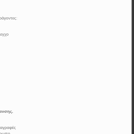
ράγοντες:
λεγχο
ανσης.
διαγραφές
θρωπο.