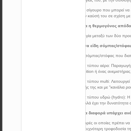
Το μόνο σίγουρο που μπορεί να ε
κατά την καύσή του σε σχέση με
15) Ποια η θερμογόνος απόδοσ
Η αναλογία μεταξύ των δύο προα
16) Πόσα είδη σόμπας/στόφας
Τα είδη σόμπας/στόφας που διατί
• Σόμπα τύπου αέρα: Παραγωγή 
air-condition ή ένας ανεμιστήρας
• Σόμπα τύπου multi: Λειτουργε
σύνδεσής της και με "κανάλια ρ
• Σόμπα τύπου υδρώ (hydro): Η
αέρα) αλλά έχει την δυνατότητα
17) Ποια διαφορά υπάρχει αν
Οι διαφορές οι οποίες πρέπει 
είναι η συχνότερη τροφοδοσία τ