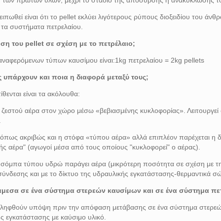
ιπωθεί είναι ότι το pellet εκλύει λιγότερους ρύπους διοξειδίου του άνθ
 τα συστήματα πετρελαίου.
η του pellet σε σχέση με το πετρέλαιο;
ναφερόμενων τύπων καυσίμου είναι:1kg πετρελαίου = 2kg pellets
 υπάρχουν και ποια η διαφορά μεταξύ τους;
θενται είναι τα ακόλουθα:
ζεστού αέρα στον χώρο μέσω «βεβιασμένης κυκλοφορίας». Λειτουργεί
.
ί όπως ακριβώς και η στόφα «τύπου αέρα» αλλά επιπλέον παρέχεται η 
οής αέρα" (αγωγοί μέσα από τους οποίους "κυκλοφορεί" ο αέρας).
 σόμπα τύπου υδρώ παράγει αέρα (μικρότερη ποσότητα σε σχέση με τ
 σύνδεσης και με το δίκτυο της υδραυλικής εγκατάστασης-θερμαντικά σ
άμεσα σε ένα σύστημα στερεών καυσίμων και σε ένα σύστημα πε
να ληφθούν υπόψη πριν την απόφαση μετάβασης σε ένα σύστημα στερε
ης εγκατάστασης με καύσιμο υλικό.