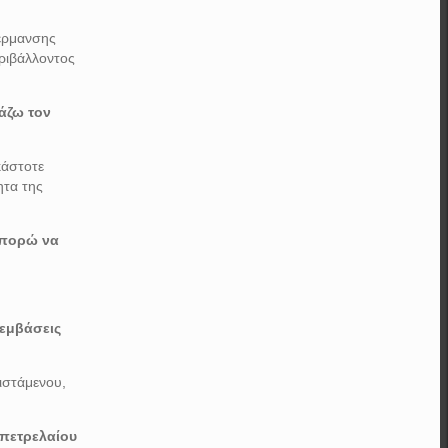
θέρμανσης
ριβάλλοντος
ιάζω τον
κάστοτε
ητα της
μπορώ να
ρεμβάσεις
ιστάμενου,
 πετρελαίου