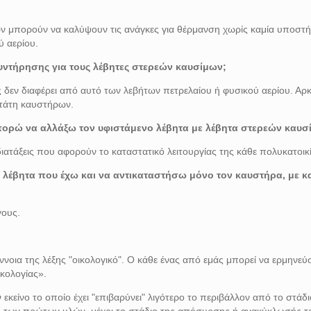
ων μπορούν να καλύψουν τις ανάγκες για θέρμανση χωρίς καμία υποστ
ύ αερίου.
υντήρησης για τους λέβητες στερεών καυσίμων;
 δεν διαφέρει από αυτό των λεβήτων πετρελαίου ή φυσικού αερίου. Αρκε
τάτη καυστήρων.
πορώ να αλλάξω τον υφιστάμενο λέβητα με λέβητα στερεών καυσ
ιατάξεις που αφορούν το καταστατικό λειτουργίας της κάθε πολυκατοικ
λέβητα που έχω και να αντικαταστήσω μόνο τον καυστήρα, με 
γους.
ννοια της λέξης "οικολογικό". Ο κάθε ένας από εμάς μπορεί να ερμηνε
ικολογίας».
 εκείνο το οποίο έχει "επιβαρύνει" λιγότερο το περιβάλλον από το στάδι
γή των πρώτων υλών, μέχρι το στάδιο της απόσυρσης ή ανακύκλωσής τ