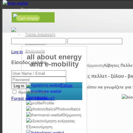
Προσφορές
Cart empty
Νέα
Τρόποι Πληρωμής
Τρόποι Αποστολής
Όροι Χρήσης
Επικοινωνία
Log in
all about energy
Είσοδος μελών
and e-mobility
Αρχική
Θέρμανση
Λέβητες Πελλετ
Λέβητες πελλετ - ξύλου - β
Home
Eshop
Log in
Όσα πρέπει να γνωρίζετε για τ
Remember Me
Προσφορές
Forgot your password?
Profile
Photovoltaics
Θέρμανση
Εξοικονόμηση