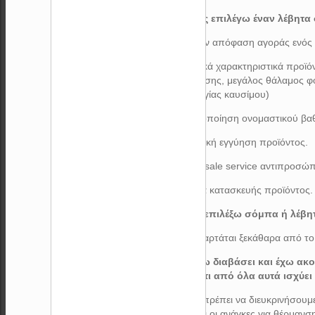
18) Πως επιλέγω έναν λέβητα
Κατά την απόφαση αγοράς ενός
1. Τεχνικά χαρακτηριστικά προϊ
πυρόλυσης, μεγάλος θάλαμος φ
δοσολογίας καυσίμου)
2. Πιστοποίηση ονομαστικού βα
3. Χρονική εγγύηση προϊόντος.
4. After sale service αντιπροσώπ
5. Χώρα κατασκευής προϊόντος.
19) Να επιλέξω σόμπα ή λέβη
Αυτό εξαρτάται ξεκάθαρα από το
20) Έχω διαβάσει και έχω ακο
Τελικά τι από όλα αυτά ισχύει
Αρχικά πρέπει να διευκρινήσουμε
αλλά και οι ανάγκες για θέρμανσ