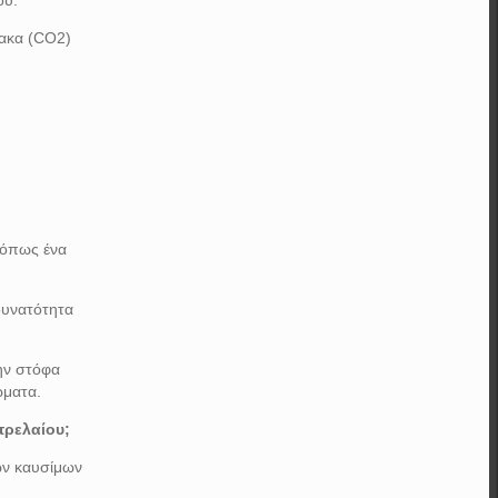
ρακα (CO2)
 όπως ένα
δυνατότητα
ην στόφα
ώματα.
τρελαίου;
ών καυσίμων