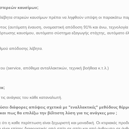
 στερεών καυσίμων;
 λέβητα στερεών καυσίμων πρέπει να ληφθούν υπόψη οι παρακάτω πα
όντος (αυτόματη έναυση, ονομαστική απόδοση 91% και άνω, τεχνολογία
όρτωσης καυσίμου, αυτόματο σύστημα εξαγωγής στάχτης, αυτόματο έ
θμού απόδοσης λέβητα.
ου (service, απόθεμα ανταλλακτικών, τεχνική βοήθεια κ.τ.λ.)
τα;
 τις ανάγκες του κάθε καταναλωτή.
ύσει διάφορες απόψεις σχετικά με "εναλλακτικές" μεθόδους θέρμ
 και πως θα επιλέξω την βέλτιστη λύση για τις ανάγκες μου ;
 ότι η καθε περίπτωση είναι ξεχωριστή και μοναδική. Οι κτιριακές προ
η είναι επίσης διαφορετικές από σπίτι σε σπίτι και από άνθρωπο σε άν