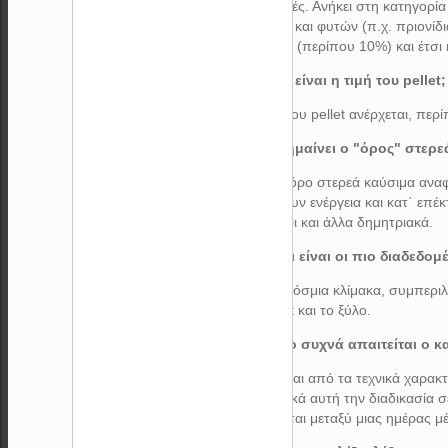
συμπαγές. Ανήκει στη κατηγορία
ξύλου ή και φυτών (π.χ. πριονίδι
υγρασία (περίπου 10%) και έτσ
2) Ποια είναι η τιμή του pellet;
Η τιμή του pellet ανέρχεται, πε
3) Τι σημαίνει ο "όρος" στερε
Με τον όρο στερεά καύσιμα αναφ
παράγουν ενέργεια και κατ΄ επέκ
το σιτάρι και άλλα δημητριακά.
4) Ποιοι είναι οι πιο διαδεδο
Σε παγκόσμια κλίμακα, συμπεριλ
το pellet και το ξύλο.
5) Πόσο συχνά απαιτείται ο 
Εξαρτάται από τα τεχνικά χαρακ
σημαντικά αυτή την διαδικασία σ
κυμαίνεται μεταξύ μιας ημέρας μέ