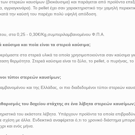
 των στερεών καυσίμων (βιοκάυσιμα) και παράγεται από προϊόντα επεξ
α, αγριαγκινάρα). Το pellet έχει σαν χαρακτηριστικό την χαμηλή περιεκτ
ι κατά την καύσή του παρέχει πολύ υψηλή απόδοση.
ρίπου, στα 0,25 - 0,30€/Kg,συμπεριλαμβανομένου Φ.Π.Α.
ά καύσιμα και ποία είναι τα στερεά καύσιμα;
ερόμαστε στα στερεά υλικά τα οποία χρησιμοποιούνται σαν καύσιμα γι
ταση θερμότητα. Στερεά καύσιμα είναι το ξύλο, το pellet, ο πυρήνας, τ
μένοι τύποι στερεών καυσίμων;
αμβανομένου και της Ελλάδας, οι πιο διαδεδομένοι τύποι στερεών καυσ
καθαρισμός του δοχείου στάχτης σε ένα λέβητα στερεών καυσίμων
τηριστικά του εκάστοτε λέβητα. Υπάρχουν προϊόντα τα οποία επιβραδύ
ε σχέση με άλλα. Ενδεικτικά αναφέρεται ό,τι το χρονικό διάστημα μπορε
χρι και ενός μήνα.