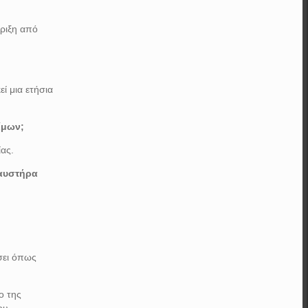
ήριξη από
ί μια ετήσια
ίμων;
ίας.
καυστήρα
ύσει όπως
ο της
ου.