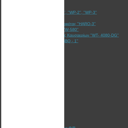
Καλαθάκι για καύση πέλλετ ''WP-1'', ''WP-2'', ''WP-3''
Ξυλόσομπες ''Bullerjan''
Γερμανική Υδραυλική Πρέσσα Μπρικέτας ''HARO-3''
Ενισχυτές θερμαντικών σωμάτων ''W-580''
Εναλλάκτης Ανάκτησης θερμότητας Καυσαερίων ''WT- 4080-DG''
Ανοξείδωτη σχάρα ψησίματος ''WBBQ - 1''
Η Εταιρία
Υπηρεσίες
Λύσεις
Τομείς
Υλοποίηση Έργων ΑΠΕ
Χρηματοδότηση + Ασφάλιση
Φωτοβολταϊκά Στέγης
Φωτοβολταϊκά Πάρκα
Αυτόνομα Φωτοβολταϊκά