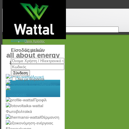
Προσφορές
Άδειο καλάθι!
Νέα
Τρόποι Πληρωμής
Τρόποι Αποστολής
Σύνδεση
Όροι Χρήσης
Επικοινωνία
Είσοδος μελών
all about energy
and e-mobility
Σύνδεση
Αρχική
Να με θυμάσαι
Eshop
Ξεχάσατε τον κωδικό σας;
Προσφορές
Προφίλ
Φωτοβολταϊκά
Θέρμανση
Εξοικονόμηση