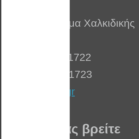
Wattal ΕΠΕ
ΒΙ.ΠΑ Λάκκωμα Χαλκιδικής
Τ.Κ. 63080
Τηλ: 23990 51722
Fax: 23990 51723
info@wattal.gr
Που θα μας βρείτε