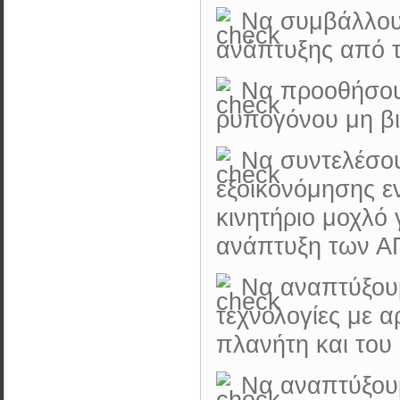
Nα συμβάλλουμ
ανάπτυξης από 
Nα προοθήσουμ
ρυπογόνου μη βι
Nα συντελέσο
εξοικονόμησης ε
κινητήριο μοχλό 
ανάπτυξη των Α
Nα αναπτύξουμ
τεχνολογίες με 
πλανήτη και του
Nα αναπτύξουμ