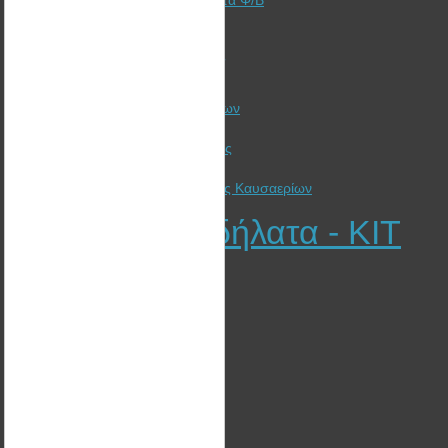
Γιατί αξίζει ακόμα να επενδύσετε στα Φ/Β
Ξυλόσομπες Bullerjan
Λέβητες Πελλετ - Ξύλου - Βιομάζας
Ηλιακή Θέρμανση
Ανεμηστήρες Θερμαντικών Σωμάτων
Καλαθάκι pellet για θέρμανση
Προτάσεις εξοικονόμησης ενέργειας
Συμβουλές ενεργειακής δίαιτας
Εναλλάκτης Ανάκτησης θερμότητας Καυσαερίων
Ηλεκτρικά Ποδήλατα - KIT
EGO KITS
Φωτοβολταϊκά Στέγης
Φωτοβολταϊκά Πάρκα
Αυτόνομα Φωτοβολταϊκά
Θέρμανση
Mega Project: “ENK-COMPLEX”
Γενικά τεχνικά έργα