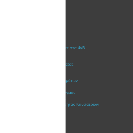
Τομείς
Υλοποίηση Έργων ΑΠΕ
Χρηματοδότηση + Ασφάλιση
Φωτοβολταϊκά Στέγης
Φωτοβολταϊκά Πάρκα
Αυτόνομα Φωτοβολταϊκά
Γιατί αξίζει ακόμα να επενδύσετε στα Φ/Β
Ξυλόσομπες Bullerjan
Λέβητες Πελλετ - Ξύλου - Βιομάζας
Ηλιακή Θέρμανση
Ανεμηστήρες Θερμαντικών Σωμάτων
Καλαθάκι pellet για θέρμανση
Προτάσεις εξοικονόμησης ενέργειας
Συμβουλές ενεργειακής δίαιτας
Εναλλάκτης Ανάκτησης θερμότητας Καυσαερίων
Ηλεκτρικά Ποδήλατα - KIT
EGO KITS