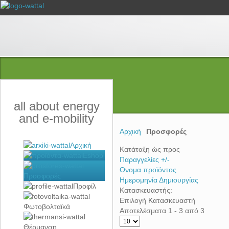
all about energy
and e-mobility
Αρχική
Προσφορές
Αρχική
Κατάταξη ώς προς
Eshop
Παραγγελίες +/-
Ονομα προϊόντος
Προσφορές
Ημερομηνία Δημιουργίας
Προφίλ
Κατασκευαστής:
Επιλογή Κατασκευαστή
Φωτοβολταϊκά
Αποτελέσματα 1 - 3 από 3
Θέρμανση