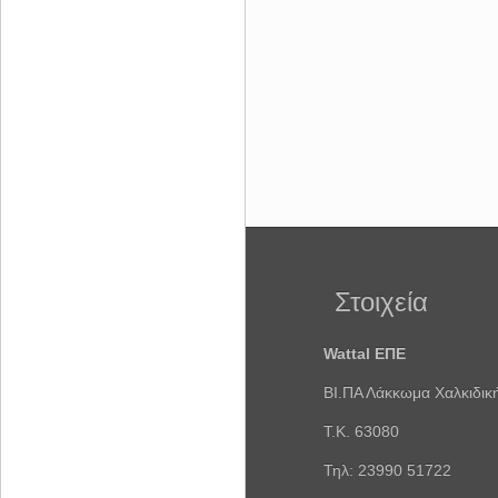
Στοιχεία
Wattal ΕΠΕ
ΒΙ.ΠΑ Λάκκωμα Χαλκιδικ
Τ.Κ. 63080
Τηλ: 23990 51722