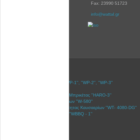
Fax: 23990 51723
info@wattal.gr
Καλαθάκι για καύση πέλλετ ''WP-1'', ''WP-2'', ''WP-3''
Ξυλόσομπες ''Bullerjan''
Γερμανική Υδραυλική Πρέσσα Μπρικέτας ''HARO-3''
Ενισχυτές θερμαντικών σωμάτων ''W-580''
Εναλλάκτης Ανάκτησης θερμότητας Καυσαερίων ''WT- 4080-DG''
Ανοξείδωτη σχάρα ψησίματος ''WBBQ - 1''
Η Εταιρία
Υπηρεσίες
Λύσεις