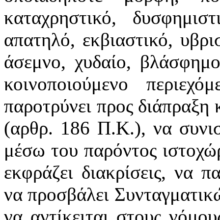
καταχρηστικό, δυσφημιστ
απατηλό, εκβιαστικό, υβρι
άσεμνο, χυδαίο, βλάσφημο
κοινοποιούμενο περιεχό
παροτρύνει προς διάπραξη
(αρθρ. 186 Π.Κ.), να συνι
μέσω του παρόντος ιστοχώρ
εκφράζει διακρίσεις, να π
να προσβάλει Συνταγματικ
να αντίκειται στους νόμους