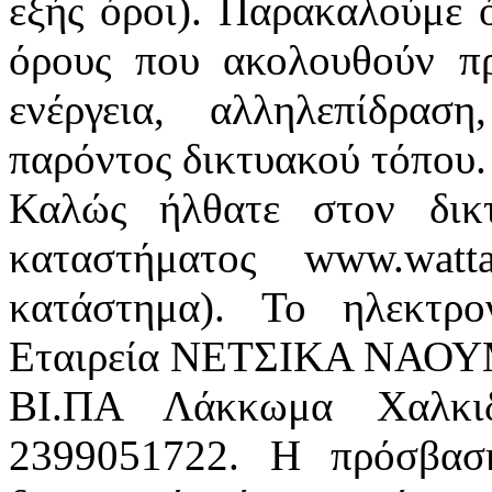
εξής όροι). Παρακαλούμε 
όρους που ακολουθούν πρ
ενέργεια, αλληλεπίδρα
παρόντος δικτυακού τόπου.
Καλώς ήλθατε στον δικ
καταστήματος www.watt
κατάστημα). Το ηλεκτρο
Εταιρεία ΝΕΤΣΙΚΑ ΝΑΟΥΜ 
ΒΙ.ΠΑ Λάκκωμα Χαλκιδ
2399051722. Η πρόσβασ